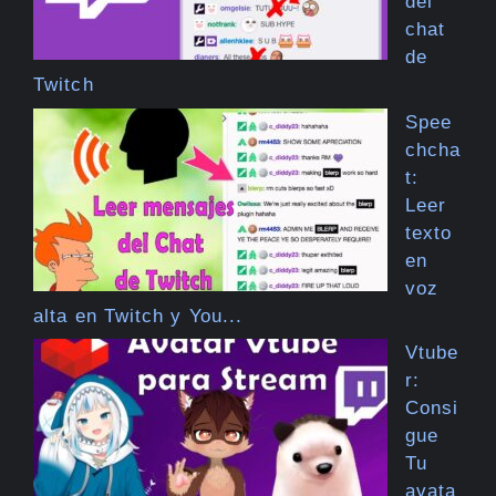
del
chat
de
Twitch
Spee
chcha
t:
Leer
texto
en
voz
alta en Twitch y You...
Vtube
r:
Consi
gue
Tu
avata