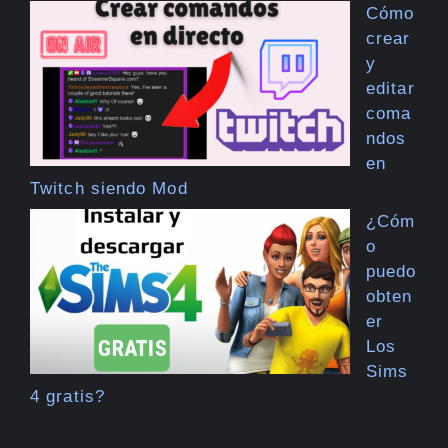
Cómo
crear
y
editar
coma
ndos
en
Twitch siendo Mod
¿Cóm
o
puedo
obten
er
Los
Sims
4 gratis?