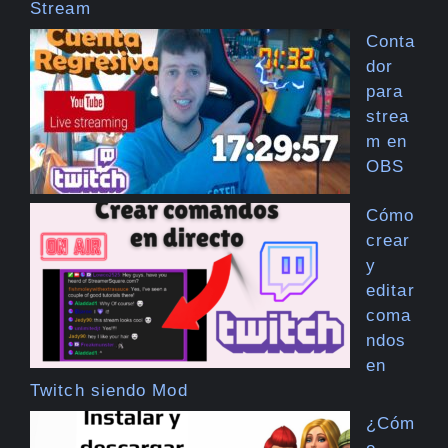
Stream
Conta
dor
para
strea
m en
OBS
Cómo
crear
y
editar
coma
ndos
en
Twitch siendo Mod
¿Cóm