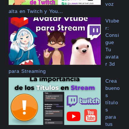
voz
alta en Twitch y You...
Vtube
r:
Consi
gue
Tu
avata
r 3d
para Streaming
Crea
bueno
s
título
s
para
tus