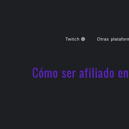
Saltar
al
contenido
Twitch 🟣
Otras platafo
Cómo ser afiliado en