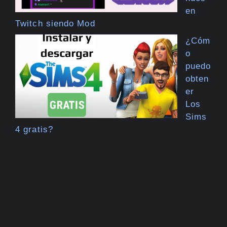
en
Twitch siendo Mod
¿Cóm
o
puedo
obten
er
Los
Sims
4 gratis?