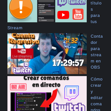
título
s
para
tus
Stream
Conta
dor
para
strea
m en
OBS
Cómo
crear
y
editar
coma
ndos