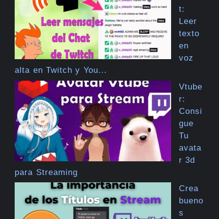
t:
Leer
texto
en
voz
alta en Twitch y You...
Vtube
r:
Consi
gue
Tu
avata
r 3d
para Streaming
Crea
bueno
s