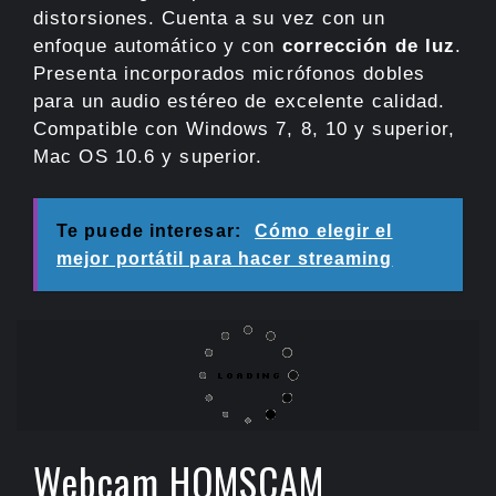
distorsiones. Cuenta a su vez con un
enfoque automático y con
corrección de luz
.
Presenta incorporados micrófonos dobles
para un audio estéreo de excelente calidad.
Compatible con Windows 7, 8, 10 y superior,
Mac OS 10.6 y superior.
Te puede interesar:
Cómo elegir el
mejor portátil para hacer streaming
Webcam HOMSCAM