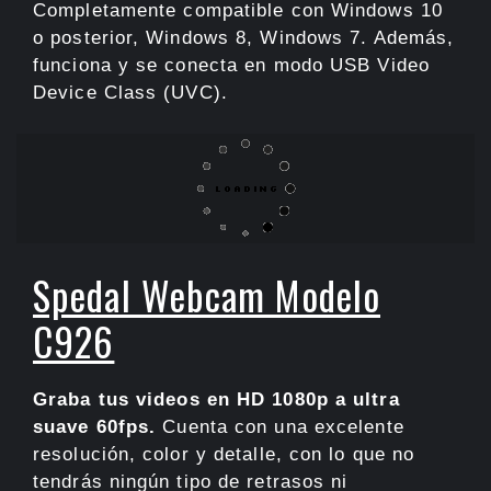
Completamente compatible con Windows 10
o posterior, Windows 8, Windows 7. Además,
funciona y se conecta en modo USB Video
Device Class (UVC).
Spedal Webcam Modelo
C926
Graba tus videos en HD 1080p a ultra
suave 60fps.
Cuenta con una excelente
resolución, color y detalle, con lo que no
tendrás ningún tipo de retrasos ni