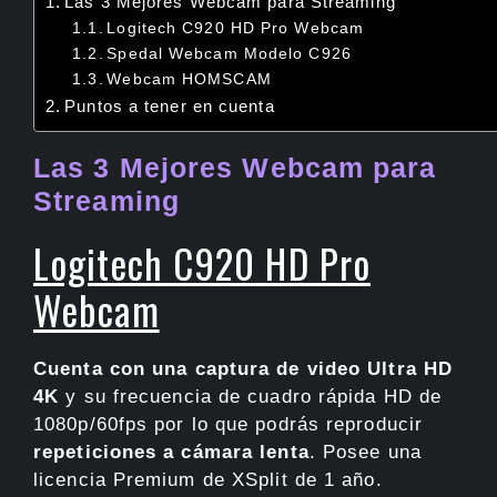
Las 3 Mejores Webcam para Streaming
Logitech C920 HD Pro Webcam
Spedal Webcam Modelo C926
Webcam HOMSCAM
Puntos a tener en cuenta
Las 3 Mejores Webcam para
Streaming
Logitech C920 HD Pro
Webcam
Cuenta con una captura de video Ultra HD
4K
y su frecuencia de cuadro rápida HD de
1080p/60fps por lo que podrás reproducir
repeticiones a cámara lenta
. Posee una
licencia Premium de XSplit de 1 año.