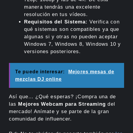
manera tendrás una excelente
resolución en tus vídeos.
Requisitos del Sistema:
Verifica con
qué sistemas son compatibles ya que
algunas si y otras no pueden aceptar
Windows 7, Windows 8, Windows 10 y
versiones posteriores.
Te puede interesar:
Mejores mesas de
mezclas DJ online
Así que… ¿Qué esperas? ¡Compra una de
las
Mejores Webcam para Streaming
del
mercado! Anímate y se parte de la gran
comunidad de influencer.