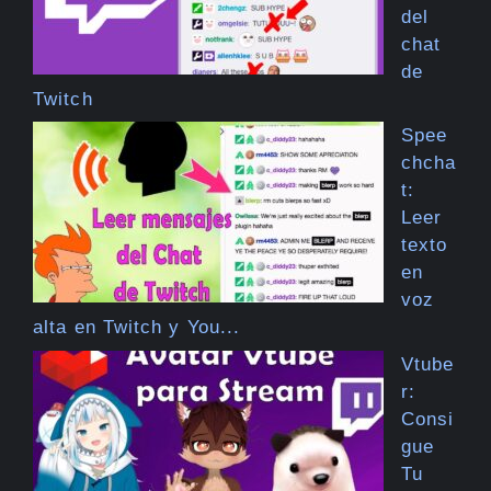
del
chat
de
Twitch
Spee
chcha
t:
Leer
texto
en
voz
alta en Twitch y You...
Vtube
r:
Consi
gue
Tu