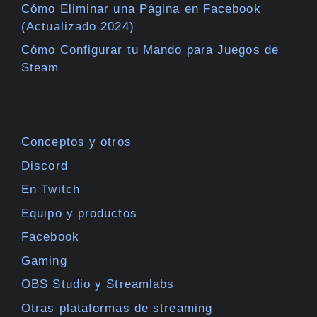
Cómo Eliminar una Página en Facebook
(Actualizado 2024)
Cómo Configurar tu Mando para Juegos de
Steam
Conceptos y otros
Discord
En Twitch
Equipo y productos
Facebook
Gaming
OBS Studio y Streamlabs
Otras plataformas de streaming