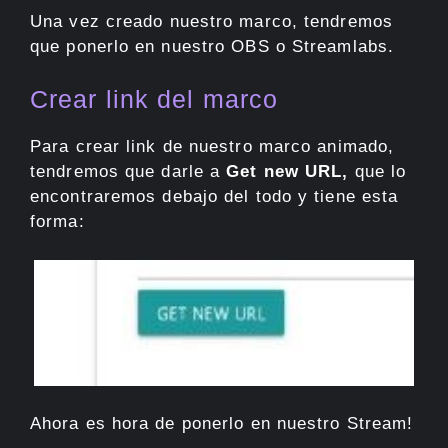
Una vez creado nuestro marco, tendremos
que ponerlo en nuestro OBS o Streamlabs.
Crear link del marco
Para crear link de nuestro marco animado,
tendremos que darle a
Get new URL,
que lo
encontraremos debajo del todo y tiene esta
forma:
Ahora es hora de ponerlo en nuestro Stream!