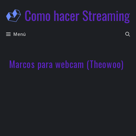
Saltar
al
contenido
Menú
Marcos para webcam (Theowoo)