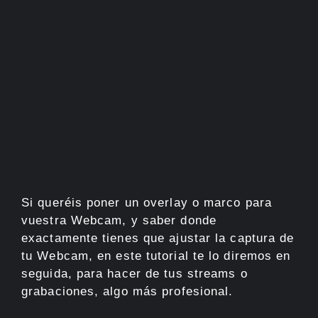
Si queréis poner un overlay o marco para
vuestra Webcam, y saber donde
exactamente tienes que ajustar la captura de
tu Webcam, en este tutorial te lo diremos en
seguida, para hacer de tus streams o
grabaciones, algo más profesional.