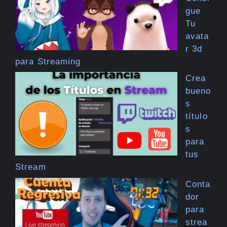
gue
Tu
avata
r 3d
para Streaming
Crea
bueno
s
título
s
para
tus
Stream
Conta
dor
para
strea