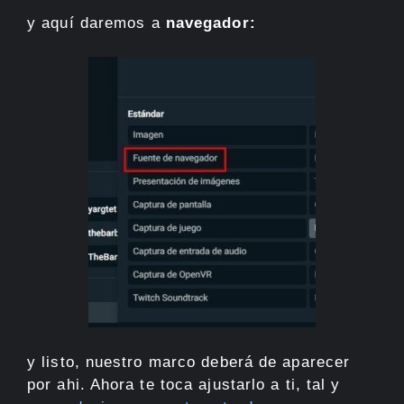
y aquí daremos a
navegador:
y listo, nuestro marco deberá de aparecer
por ahi. Ahora te toca ajustarlo a ti, tal y