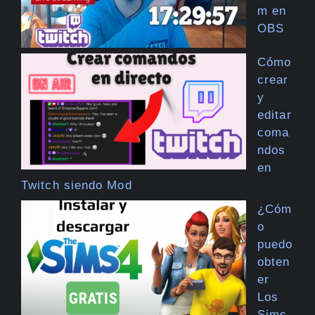
m en
OBS
Cómo
crear
y
editar
coma
ndos
en
Twitch siendo Mod
¿Cóm
o
puedo
obten
er
Los
Sims