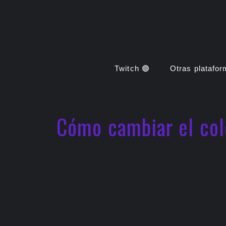
Saltar
al
contenido
Twitch 🟣
Otras platafo
Cómo cambiar el col