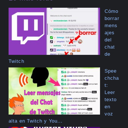
Cómo
borrar
mens
ajes
del
chat
de
Twitch
Spee
chcha
t:
Leer
texto
en
voz
alta en Twitch y You...