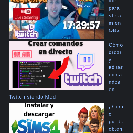
dor
para
strea
m en
OBS
Cómo
crear
y
editar
coma
ndos
en
Twitch siendo Mod
¿Cóm
o
puedo
obten