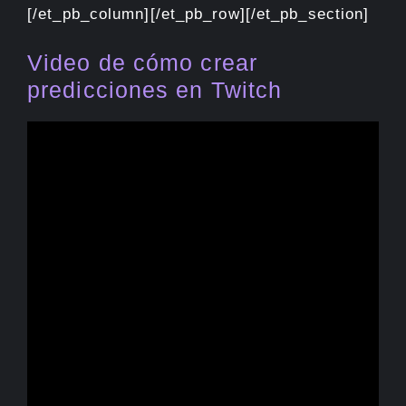
[/et_pb_column][/et_pb_row][/et_pb_section]
Video de cómo crear
predicciones en Twitch