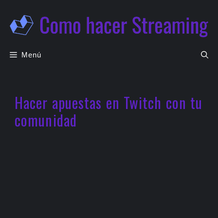
Saltar
al
contenido
Menú
Hacer apuestas en Twitch con tu
comunidad