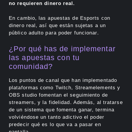
no requieren dinero real.
En cambio, las apuestas de Esports con
dinero real, así que están sujetas a un
público adulto para poder funcionar.
¿Por qué has de implementar
las apuestas con tu
comunidad?
Los puntos de canal que han implementado
plataformas como Twitch, Streamelements y
OBS studio fomentan el seguimiento de
streamers, y la fidelidad. Además, al tratarse
de un sistema que fomenta ganar, termina
volviéndose un tanto adictivo el poder
predecir qué es lo que va a pasar en
pantalla.