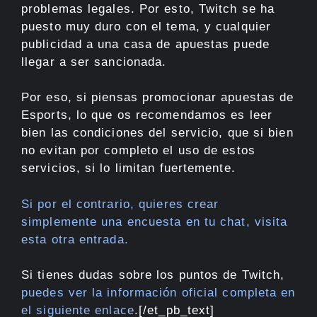
problemas legales. Por esto, Twitch se ha
puesto muy duro con el tema, y cualquier
publicidad a una casa de apuestas puede
llegar a ser sancionada.
Por eso, si piensas promocionar apuestas de
Esports, lo que os recomendamos es leer
bien las condiciones del servicio, que si bien
no evitan por completo el uso de estos
servicios, si lo limitan fuertemente.
Si por el contrario, quieres crear
simplemente una encuesta en tu chat, visita
esta otra entrada.
Si tienes dudas sobre los puntos de Twitch,
puedes ver la información oficial completa en
el siguiente enlace
.[/et_pb_text]