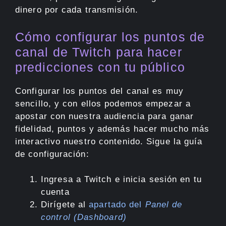
dinero por cada transmisión.
Cómo configurar los puntos de
canal de Twitch para hacer
predicciones con tu público
Configurar los puntos del canal es muy
sencillo, y con ellos podemos empezar a
apostar con nuestra audiencia para ganar
fidelidad, puntos y además hacer mucho más
interactivo nuestro contenido. Sigue la guía
de configuración:
Ingresa a Twitch e inicia sesión en tu
cuenta
Dirígete al
apartado del
Panel de
control (Dashboard)