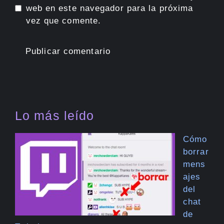
web en este navegador para la próxima
vez que comente.
Lo más leído
Cómo
borrar
mens
ajes
del
chat
de