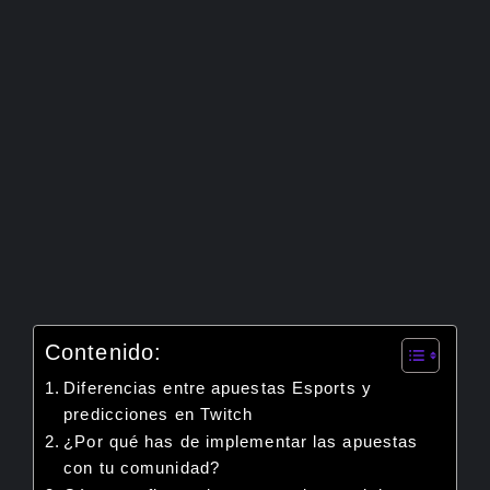
Contenido:
Diferencias entre apuestas Esports y
predicciones en Twitch
¿Por qué has de implementar las apuestas
con tu comunidad?