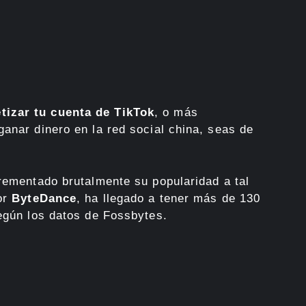
izar tu cuenta de TikTok
, o más
ganar dinero en la red social china, seas de
crementado brutalmente su popularidad a tal
or
ByteDance
, ha llegado a tener más de 130
según los datos de Fossbytes.