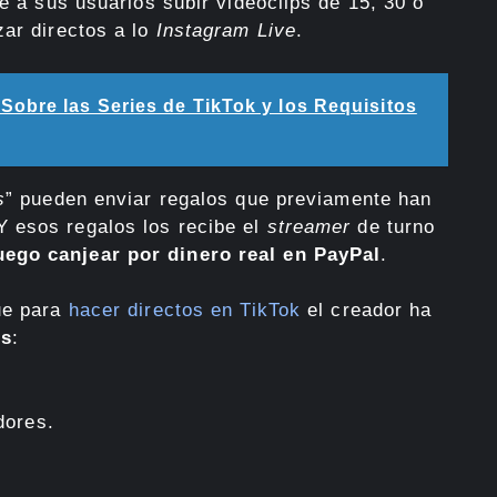
te a sus usuarios subir videoclips de 15, 30 o
zar directos a lo
Instagram Live
.
obre las Series de TikTok y los Requisitos
s
” pueden enviar regalos que previamente han
 esos regalos los recibe el
streamer
de turno
ego canjear por dinero real en PayPal
.
ue para
hacer directos en TikTok
el creador ha
os
:
dores.