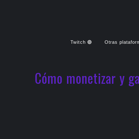
Saltar
al
contenido
Twitch 🟣
Otras platafo
Cómo monetizar y ga