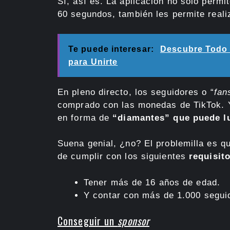
Sí, así es. La aplicación no solo permi
60 segundos, también les permite reali
Te puede interesar:
Descubre Todo S
para Unirte
En pleno directo, los seguidores o “
fan
comprado con las monedas de TikTok. Y
en forma de
“diamantes” que puede lu
Suena genial, ¿no? El problemilla es q
de cumplir con los siguientes
requisit
Tener más de 16 años de edad.
Y contar con más de 1.000 segui
Conseguir un
sponsor